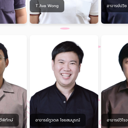
T.Ava Wong
อาจารย์ปวิช
ีพิทักษ์
อาจารย์ภูวดล ไชยสมบูรณ์
อาจารย์วิโรจ