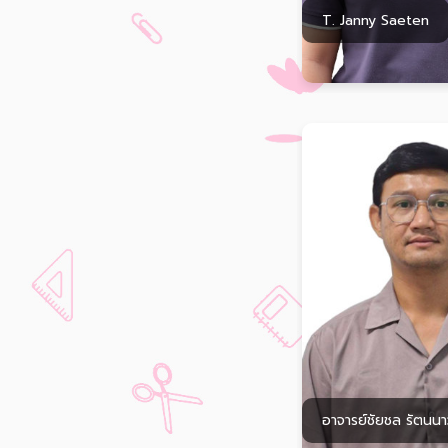
T. Janny Saeten
อาจารย์ชัยชล รัตนนาว