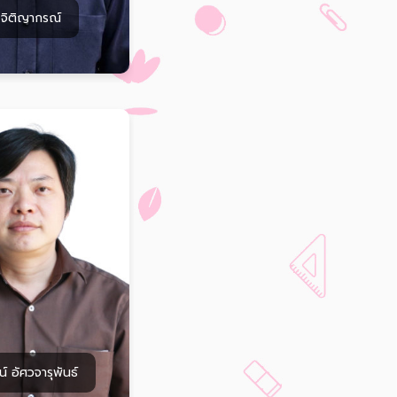
 จิติญากรณ์
น์ อัศวจารุพันธ์