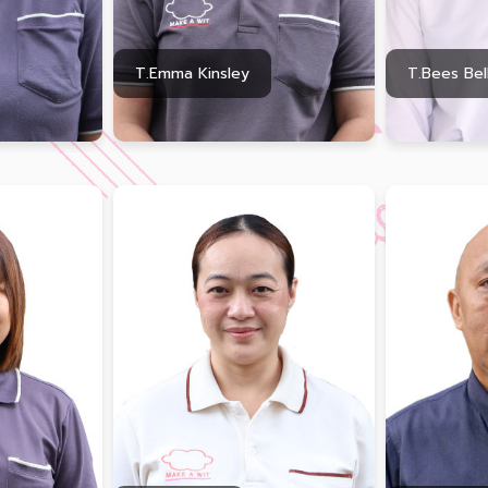
T.Emma Kinsley
T.Bees Bel