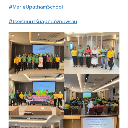
#MarieUpathamSchool
#โรงเรียนมารีย์อุปถัมภ์สามพราน