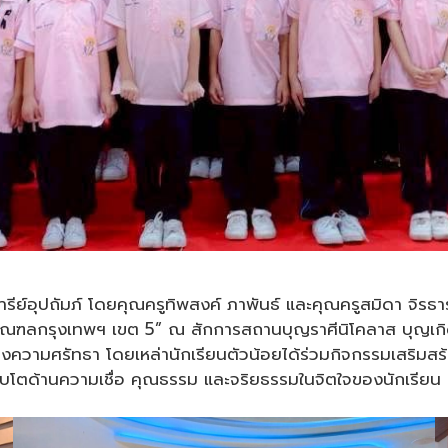
ารีย์อุปถัมภ์ โดยคุณครูทิพสงค์ ภาพันธ์ และคุณครูสมิดา จิรธา
สังฆมณฑลกรุงเทพฯ เขต 5” ณ สักการสถานบุญราศีนิโคลาส บุญ
ห่งความศรัทธา โดยเหล่านักเรียนตัวน้อยได้ร่วมกิจกรรมเสริ
ิบโตด้านความเชื่อ คุณธรรม และจริยธรรมในจิตใจของนักเรียน เพ