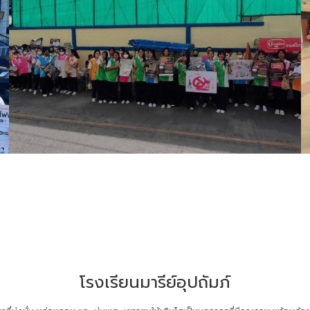
โรงเรียนมารีย์อุปถัมภ์