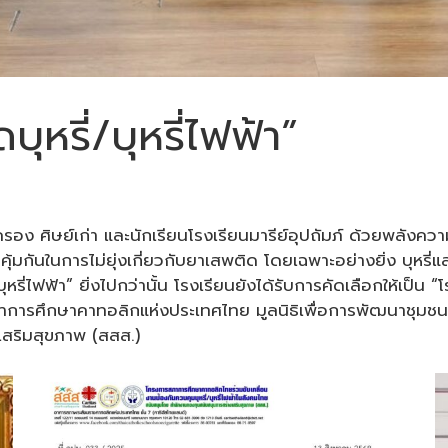
หรี่/บุหรี่ไฟฟ้า”
ง ศิษย์เก่า และนักเรียนโรงเรียนมารีย์อุปถัมภ์ ด้วยพลังควา
กันในการไม่ยุ่งเกี่ยวกับยาเสพติด โดยเฉพาะอย่างยิ่ง บุหรี่แล
่ไฟฟ้า” ยิ่งไปกว่านั้น โรงเรียนยังได้รับการคัดเลือกให้เป็น “โ
ย สภาการศึกษาคาทอลิกแห่งประเทศไทย มูลนิธิเพื่อการพัฒนาชุ
สริมสุขภาพ (สสส.)