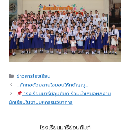
Categories
ข่าวสารโรงเรียน
…ถักทอด้วยสายใจมอบให้กตัญญู…
โรงเรียนมารีย์อุปถัมภ์ ร่วมนำเสนอผลงาน
นักเรียนในงานมหกรรมวิชาการ
โรงเรียนมารีย์อุปถัมภ์