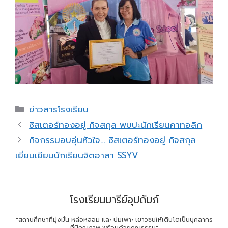
Categories
ข่าวสารโรงเรียน
ซิสเตอร์ทองอยู่ กิจสกุล พบปะนักเรียนคาทอลิก
กิจกรรมอบอุ่นหัวใจ… ซิสเตอร์ทองอยู่ กิจสกุล
เยี่ยมเยียนนักเรียนจิตอาสา SSYV
โรงเรียนมารีย์อุปถัมภ์
"สถานศึกษาที่มุ่งมั่น หล่อหลอม และ บ่มเพาะ เยาวชนให้เติบโตเป็นบุคลากร
ที่มีคุณภาพ พร้อมด้วยคุณธรรม"