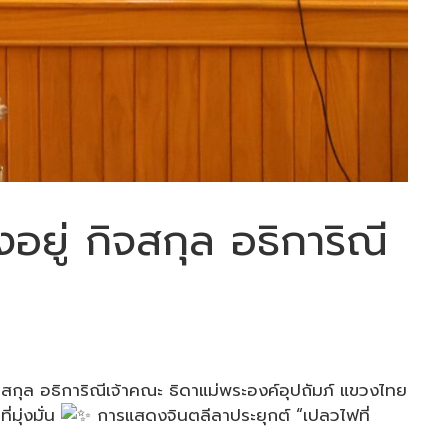
อยู่ กิจสกุล อธิการิณี
กิจสกุล อธิการิณีเจ้าคณะ ธิดาแม่พระองค์อุปถัมภ์ แขวงไทย
่มุ่งมั่น
การแสดงจินตลีลาประยุกต์ “เปลวไฟที่