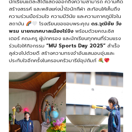
นักเรียนแต่ละสีได้แสดงออกถึงความสามารถ ความคิด
สร้างสรรค์ และพลังแห่งน้ำใจนักกีฬา สะท้อนให้เห็นถึง
ความร่วมมือร่วมใจ ความมีวินัย และความภาคภูมิใจใน
สถาบัน
โรงเรียนขอขอบพระคุณ
ดร.วุฒิชัย วัง
พรม นายกเทศบาลเมืองไร่ขิง
พร้อมด้วยคณะซิส
เตอร์ คณะครู ผู้ปกครอง และนักเรียนทุกคนที่ร่วมแรง
ร่วมใจให้กิจกรรม
“MU Sports Day 2025”
สำเร็จ
ลุล่วงไปด้วยดี สร้างความทรงจำอันแสนอบอุ่นและ
ประทับใจอีกครั้งในครอบครัวมารีย์อุปถัมภ์