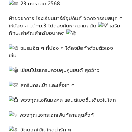
23 มกราคม 2568
ฝ่ายวิชาการ โรงเรียนมารีย์อุปถัมภ์ จัดกิจกรรมสนุก ๆ
ให้น้อง ๆ ม.1–ม.3 ได้ลองค้นหาความถนัด
เสริม
ทักษะสำคัญสำหรับอนาคต
ชมรมฮิต ๆ ที่น้อง ๆ ได้ลงมือทำด้วยตัวเอง
เช่น…
เขียนโปรแกรมควบคุมหุ่นยนต์ สุดว้าว
สกรีนกระเป๋า และเสื้อเท่ ๆ
พวงกุญแจหินมงคล แฮนด์เมดชิ้นเดียวในโลก
พวงกุญแจกระจกเพ้นท์ลายสุดคิ้วท์
จัดดอกไม้ในโหลน่ารัก ๆ