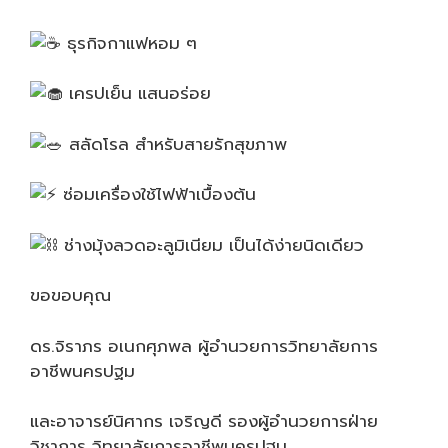
ธุรกิจกาแฟหอม ๆ
เครปเย็น แสนอร่อย
สลัดโรล สำหรับสายรักสุขภาพ
ซ่อมเครื่องใช้ไฟฟ้าเบื้องต้น
ช่างมุ้งลวดอะลูมิเนียม เป็นได้ง่ายนิดเดียว
ขอขอบคุณ
ดร.จิราภร อเนกศุภพล ผู้อำนวยการวิทยาลัยการ
อาชีพนครปฐม
และอาจารย์นิศากร เจริญดี รองผู้อำนวยการฝ่าย
วิชาการ วิทยาลัยการอาชีพนครปฐม