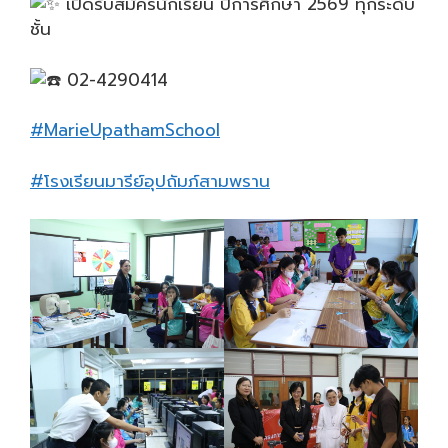
เปิดรับสมัครนักเรียน ปีการศึกษา 2569 ทุกระดับ
ชั้น
02-4290414
#MarieUpathamSchool
#โรงเรียนมารีย์อุปถัมภ์สามพราน