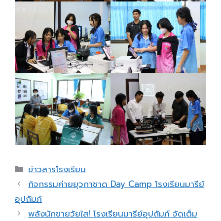
Categories
ข่าวสารโรงเรียน
กิจกรรมค่ายยุวกาชาด Day Camp โรงเรียนมารีย์
อุปถัมภ์
พลังนักขายวัยใส! โรงเรียนมารีย์อุปถัมภ์ จัดเต็ม