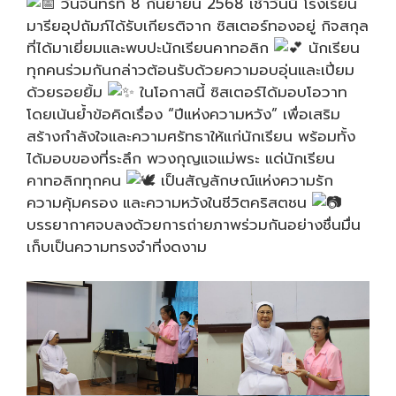
วันจันทร์ที่ 8 กันยายน 2568 เช้าวันนี้ โรงเรียน
มารียอุปถัมภ์ได้รับเกียรติจาก ซิสเตอร์ทองอยู่ กิจสกุล
ที่ได้มาเยี่ยมและพบปะนักเรียนคาทอลิก
นักเรียน
ทุกคนร่วมกันกล่าวต้อนรับด้วยความอบอุ่นและเปี่ยม
ด้วยรอยยิ้ม
ในโอกาสนี้ ซิสเตอร์ได้มอบโอวาท
โดยเน้นย้ำข้อคิดเรื่อง “ปีแห่งความหวัง” เพื่อเสริม
สร้างกำลังใจและความศรัทธาให้แก่นักเรียน พร้อมทั้ง
ได้มอบของที่ระลึก พวงกุญแจแม่พระ แด่นักเรียน
คาทอลิกทุกคน
เป็นสัญลักษณ์แห่งความรัก
ความคุ้มครอง และความหวังในชีวิตคริสตชน
บรรยากาศจบลงด้วยการถ่ายภาพร่วมกันอย่างชื่นมื่น
เก็บเป็นความทรงจำที่งดงาม