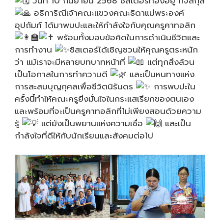
วันที่ 10 กันยายน 2568 ซิสเตอร์ทองอยู่ กิจสกุล
อธิการิณีเจ้าคณะแขวงคณะธิดาแม่พระองค์
อุปถัมภ์ ได้มาพบปะและให้กำลังใจกับคุณครูคาทอลิก
พร้อมทั้งมอบข้อคิดในการดำเนินชีวิตและ
การทำงาน
ซิสเตอร์ได้เชิญชวนให้คุณครูตระหนัก
ว่า แม้เราจะมีหลายบทบาทหน้าที่
แต่ทุกสิ่งล้วน
เป็นโอกาสในการทำความดี
และเป็นหนทางแห่ง
การสะสมบุญกุศลเพื่อชีวิตนิรันดร
การพบปะใน
ครั้งนี้ทำให้คณะครูยิ่งมั่นใจในกระแสเรียกของตนเอง
และพร้อมที่จะเป็นครูคาทอลิกที่ไม่เพียงสอนด้วยความ
รู้
แต่ยังเป็นพยานแห่งความเชื่อ
และเป็น
กำลังใจที่ดีให้กับนักเรียนและสังคมต่อไป