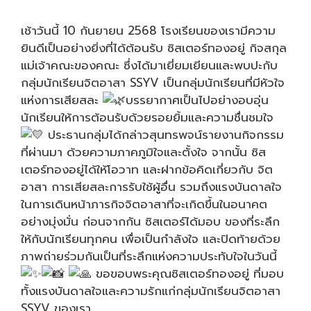
เช้าวันนี้ 10 กันยายน 2568 โรงเรียนของเรามีความ
ยินดีเป็นอย่างยิ่งที่ได้ต้อนรับ ซิสเตอร์ทองอยู่ กิจสกุล
แม่เจ้าคณะของคณะ ซึ่งได้มาเยี่ยมเยียนและพบปะกับ
กลุ่มนักเรียนจิตอาสา SSYV เป็นกลุ่มนักเรียนที่มีหัวใจ
แห่งการเสียสละ
บรรยากาศเป็นไปอย่างอบอุ่น
นักเรียนให้การต้อนรับด้วยรอยยิ้มและความชื่นชมใจ
ประธานกลุ่มได้กล่าวสุนทรพจน์รายงานกิจกรรม
ที่ผ่านมา ด้วยความภาคภูมิใจและตั้งใจ จากนั้น ซิส
เตอร์ทองอยู่ได้ให้โอวาท และฝากข้อคิดเกี่ยวกับ จิต
อาสา การเสียสละการรับใช้ผู้อื่น รวมถึงแรงบันดาลใจ
ในการเดินหน้าภารกิจจิตอาสาที่จะเกิดขึ้นในอนาคต
อย่างมุ่งมั่น ก่อนจากกัน ซิสเตอร์ได้มอบ ของที่ระลึก
ให้กับนักเรียนทุกคน เพื่อเป็นกำลังใจ และปิดท้ายด้วย
ภาพถ่ายร่วมกันเป็นที่ระลึกแห่งความประทับใจในวันนี้
ขอขอบพระคุณซิสเตอร์ทองอยู่ ที่มอบ
ทั้งแรงบันดาลใจและความรักแก่กลุ่มนักเรียนจิตอาสา
SSYV ของเรา