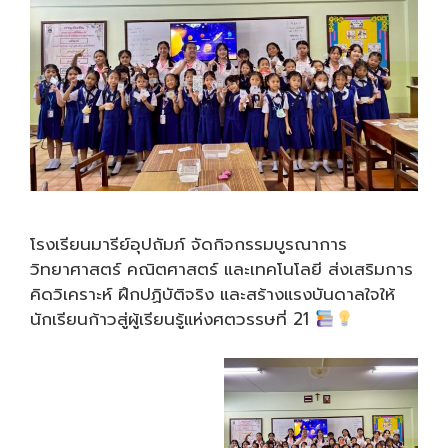
🗓 วันที่ 16–17 สิงหาคม 2568
ฝ่ายบุคลากร โรงเรียนมารีย์อุปถัมภ์ ได้มอบหมายให้ครู
และบุคลากรจำนวน 5 คน เข้าร่วม
โครงการ
FamSkool Reunion : Back to FamSkool
จัดโดย
บริษัท ไลฟ์ เอ็ดดูเคชั่น (ประเทศไทย) จำกัด และได้รับ
การสนับสนุนจากสำนักงานกองทุนสนับสนุนการสร้าง